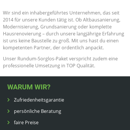
Wir sind ein inhabergeführtes Unternehmen, das seit
2014 für unsere Kunden tätig ist. Ob Altbausanierung,
Modernisierung, Grundsanierung oder komplette
Hausrenovierung – durch unsere langjährige Erfahrung
ist uns keine Baustelle zu groß. Mit uns hast du einen
kompetenten Partner, der ordentlich anpackt.
Unser Rundum-Sorglos-Paket verspricht zudem eine
professionelle Umsetzung in TOP Qualität.
WARUM WIR?
Zufriedenheitsgarantie
persönliche Beratung
faire Preise