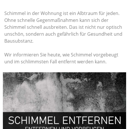
Schimmel in der Wohnung ist ein Albtraum für jeden.
Ohne schnelle Gegenmaßnahmen kann sich der
Schimmel schnell ausbreiten. Das ist nicht nur optisch
unschön, sondern auch gefährlich für Gesundheit und
Bausubstanz.
Wir informieren Sie heute, wie Schimmel vorgebeugt
und im schlimmsten Fall entfernt werden kann.